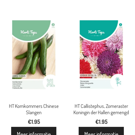
HT Komkommers Chinese
HT Callistephus, Zomeraster
Slangen
Koningin der Hallen gemengd
€
1.95
€
1.95
Meer informatie
Meer informatie