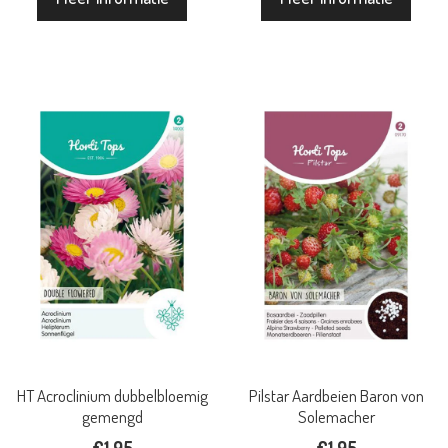
HT Acroclinium dubbelbloemig
Pilstar Aardbeien Baron von
gemengd
Solemacher
€
1.95
€
1.95