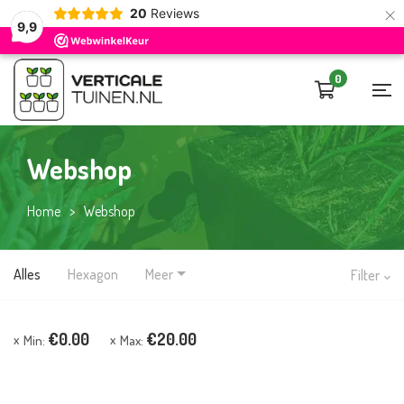
×
20
Reviews
9,9
0
Webshop
Home
>
Webshop
Alles
Hexagon
Meer
Filter
€
0.00
€
20.00
Min:
Max: