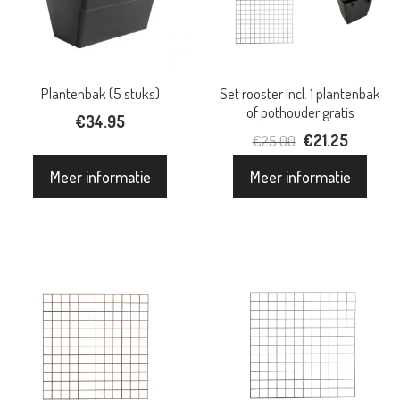
Plantenbak (5 stuks)
Set rooster incl. 1 plantenbak
of pothouder gratis
€
34.95
Oorspronkelijke
€
21.25
Huidige
€
25.00
prijs
prijs
Meer informatie
Meer informatie
was:
is:
€25.00.
€21.25.