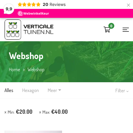
×
20
Reviews
9,9
0
Webshop
Home
>
Webshop
Alles
Hexagon
Meer
Filter
€
20.00
€
40.00
Min:
Max: