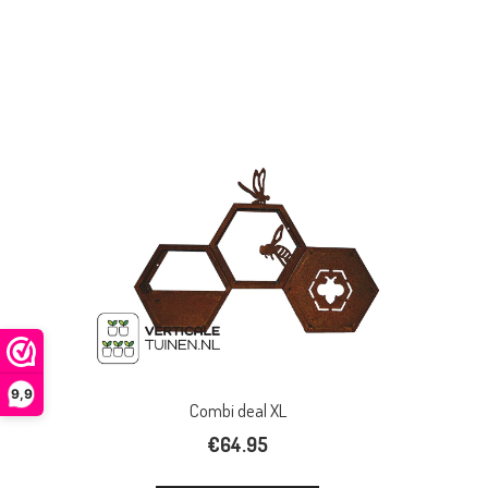
9,9
Combi deal XL
€
64.95