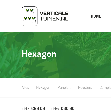
HOME
Hexagon
Alles
Hexagon
Panelen
Roosters
Comple
€
60.00
€
80.00
Min:
Max: