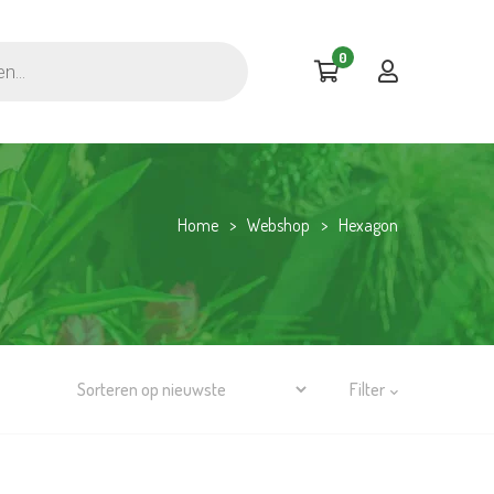
0
Home
>
Webshop
>
Hexagon
Filter