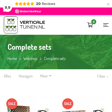
×
20
Reviews
9,9
0
Complete sets
Home
>
Webshop
>
Complete sets
Alles
Hexagon
Meer
Filter
SALE
SALE