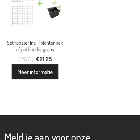
Set rooster incl. 1 plantenbak
of pothouder gratis
Oorspronkelijke
€
21.25
Huidige
€
25.00
prijs
prijs
Meer informatie
was:
is:
€25.00.
€21.25.
Meld je aan voor onze