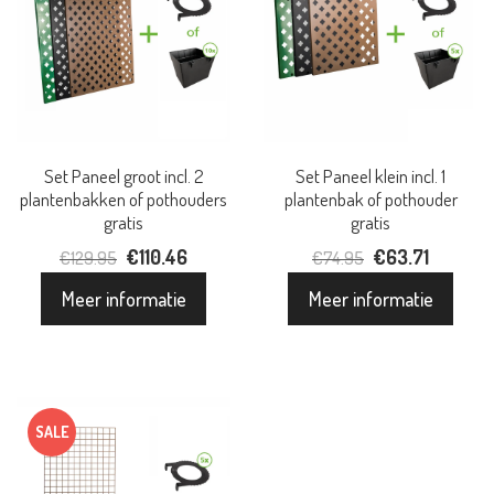
Set Paneel groot incl. 2
Set Paneel klein incl. 1
plantenbakken of pothouders
plantenbak of pothouder
gratis
gratis
Oorspronkelijke
€
110.46
Huidige
Oorspronkelijke
€
63.71
Huidige
€
129.95
€
74.95
prijs
prijs
prijs
prijs
Meer informatie
Meer informatie
was:
is:
was:
is:
€129.95.
€110.46.
€74.95.
€63.71.
SALE