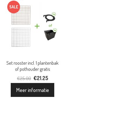
SALE
Set rooster incl. 1 plantenbak
of pothouder gratis
Oorspronkelijke
€
21.25
Huidige
€
25.00
prijs
prijs
Meer informatie
was:
is:
€25.00.
€21.25.