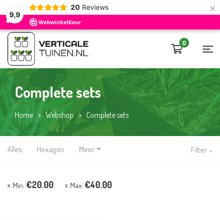
×
20
Reviews
9,9
0
Complete sets
Home
>
Webshop
>
Complete sets
Alles
Hexagon
Meer
Filter
€
20.00
€
40.00
Min:
Max: