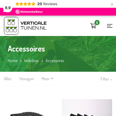
×
20
Reviews
9,9
0
Accessoires
Home
>
Webshop
>
Accessoires
Alles
Hexagon
Meer
Filter