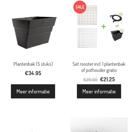
SALE
Plantenbak (5 stuks)
Set rooster incl. 1 plantenbak
of pothouder gratis
€
34.95
Oorspronkelijke
€
21.25
Huidige
€
25.00
prijs
prijs
Meer informatie
Meer informatie
was:
is:
€25.00.
€21.25.