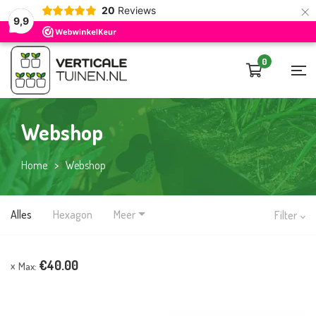
×
20
Reviews
9,9
0
Webshop
Home
>
Webshop
Alles
Hexagon
Meer
Filter
€
40.00
Max: