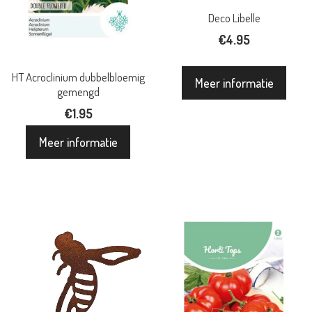
Deco Libelle
€
4.95
HT Acroclinium dubbelbloemig
Meer informatie
gemengd
€
1.95
Meer informatie