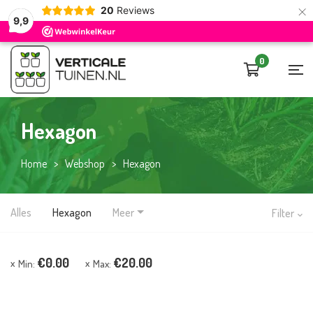
×
20
Reviews
9,9
0
Hexagon
Home
>
Webshop
>
Hexagon
Alles
Hexagon
Meer
Filter
€
0.00
€
20.00
Min:
Max: