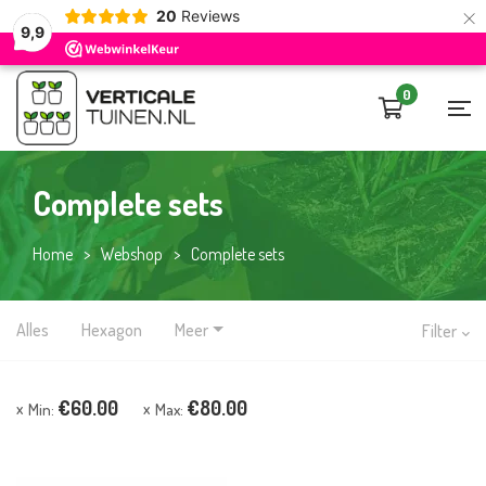
×
20
Reviews
9,9
0
Complete sets
Home
>
Webshop
>
Complete sets
Alles
Hexagon
Meer
Filter
€
60.00
€
80.00
Min:
Max: