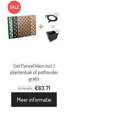
SALE
Set Paneel klein incl. 1
plantenbak of pothouder
gratis
Oorspronkelijke
€
63.71
Huidige
€
74.95
prijs
prijs
Meer informatie
was:
is:
€74.95.
€63.71.