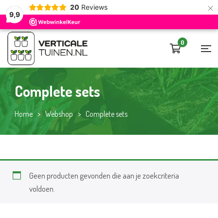
×
20
Reviews
9,9
0
Complete sets
Home
>
Webshop
>
Complete sets
Geen producten gevonden die aan je zoekcriteria
voldoen.